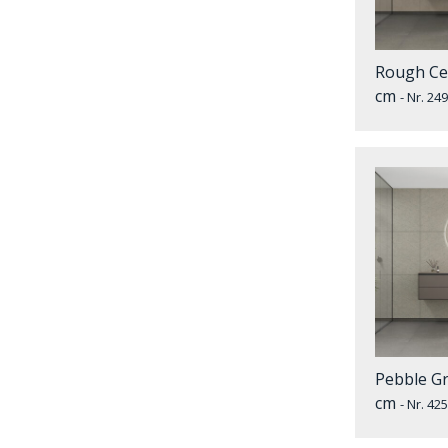
Rough Cem
cm
- Nr. 2
Pebble Gr
cm
- Nr. 4