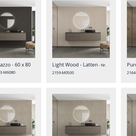
azzo - 60 x 80
Light Wood - Latten
Pur
- Nr.
003-M6080
2159-M0500
2164