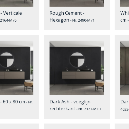
- Verticale
Rough Cement -
Whi
Hexagon
cm
. 2164-M76
- Nr. 2490-M71
- 60 x 80 cm
Dark Ash - voeglijn
Dar
- Nr.
rechterkant
- Nr. 2127-M10
4633