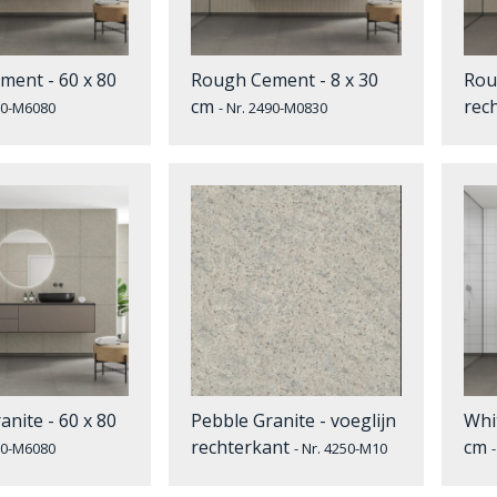
ent - 60 x 80
Rough Cement - 8 x 30
Rou
cm
rec
490-M6080
- Nr. 2490-M0830
anite - 60 x 80
Pebble Granite - voeglijn
Whi
rechterkant
cm
250-M6080
- Nr. 4250-M10