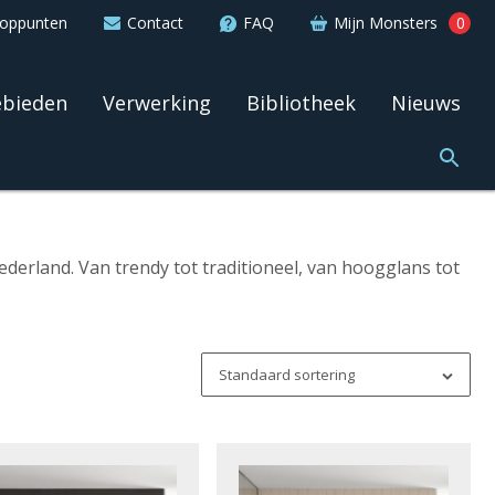
ooppunten
Contact
FAQ
Mijn Monsters
0
ebieden
Verwerking
Bibliotheek
Nieuws
erland. Van trendy tot traditioneel, van hoogglans tot
Standaard sortering