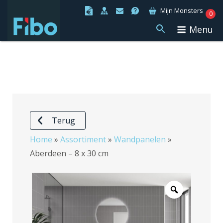
Ga
Mijn Monsters
0
naar
Menu
de
inhoud
Terug
Home
»
Assortiment
»
Wandpanelen
»
Aberdeen – 8 x 30 cm