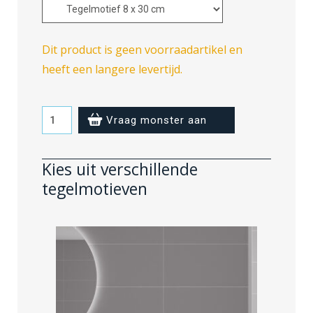
Dit product is geen voorraadartikel en
heeft een langere levertijd.
Aberdeen
Vraag monster aan
-
8
Kies uit verschillende
x
tegelmotieven
30
cm
aantal