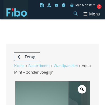
Ga
Mijn Monsters
0
naar
Menu
de
inhoud
Terug
Home
»
Assortiment
»
Wandpanelen
»
Aqua
Mint – zonder voeglijn