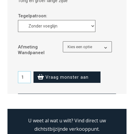
Tong en groef lange zijde
Tegelpatroon
:
Afmeting
Kies een optie
Wandpaneel
Aqua
Vraag monster aan
Mint
-
zonder
voeglijn
aantal
U weet al wat u wilt?
Vind direct uw
dichtstbijzijnde verkooppunt.