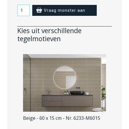
Beige
Vraag monster aan
-
voeglijn
Kies uit verschillende
rechterkant
tegelmotieven
aantal
Beige - 60 x 15 cm
- Nr. 6233-M6015