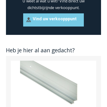
U weet al wat u wilt?
Vind direct uw
dichtstbijzijnde verkooppunt.
Vind uw verkoopppunt
Heb je hier al aan gedacht?