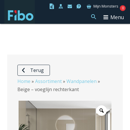
Ga
Mijn Monsters
0
naar
Menu
de
inhoud
Terug
Home
»
Assortiment
»
Wandpanelen
»
Beige – voeglijn rechterkant