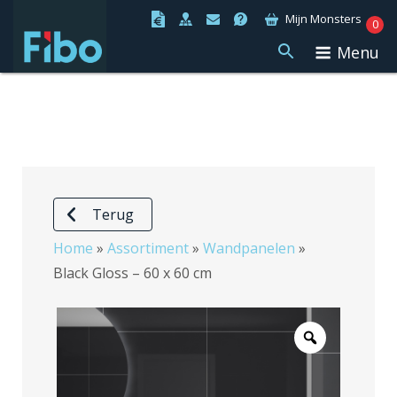
Ga
Mijn Monsters
0
naar
Menu
de
inhoud
Terug
Home
»
Assortiment
»
Wandpanelen
»
Black Gloss – 60 x 60 cm