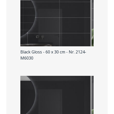
aantal
Black Gloss - 60 x 30 cm
- Nr. 2124-
M6030