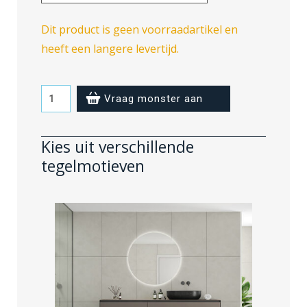
Dit product is geen voorraadartikel en
heeft een langere levertijd.
Cloudy
Vraag monster aan
Onyx
-
Kies uit verschillende
zonder
tegelmotieven
voeglijn
aantal