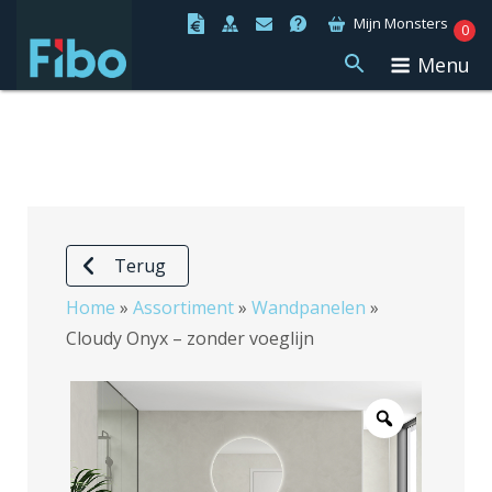
Ga
Mijn Monsters
0
naar
Menu
de
inhoud
Terug
Home
»
Assortiment
»
Wandpanelen
»
Cloudy Onyx – zonder voeglijn