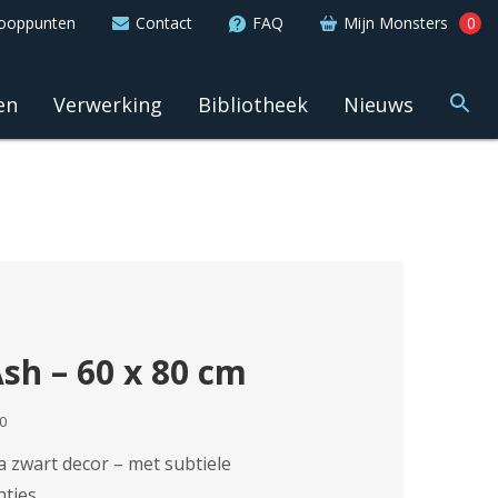
ooppunten
Contact
FAQ
Mijn Monsters
0
en
Verwerking
Bibliotheek
Nieuws
sh – 60 x 80 cm
0
a zwart decor – met subtiele
ties.