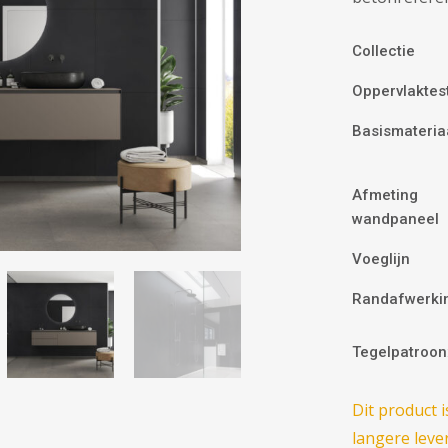
Collectie
Oppervlaktes
Basismateria
Afmeting
wandpaneel
Voeglijn
Randafwerki
Tegelpatroon
Dit product 
langere lever