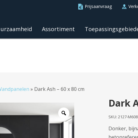
Prijsaanvraag
Verk
urzaamheid
Assortiment
Toepassingsgebied
Wandpanelen
»
Dark Ash – 60 x 80 cm
Dark A
SKU:
2127-M608
Donker, bijn
betonreferen