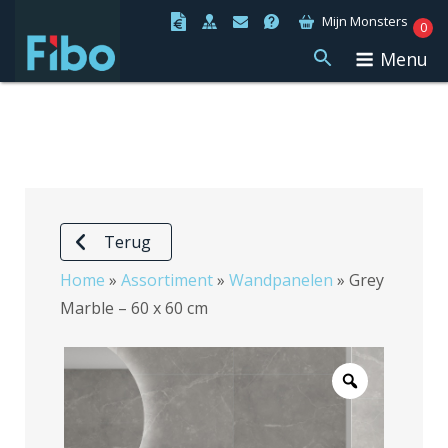
Ga
Mijn Monsters
0
naar
Menu
de
inhoud
Terug
Home
»
Assortiment
»
Wandpanelen
»
Grey
Marble – 60 x 60 cm