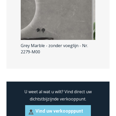
Grey Marble - zonder voeglijn
- Nr.
2279-M00
U weet al wat u wilt?
Vind direct uw
dichtstbijzijnde verkooppunt.
Vind uw verkoopppunt