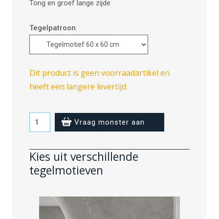
Tong en groef lange zijde
Tegelpatroon
:
Dit product is geen voorraadartikel en
heeft een langere levertijd.
Grey
Vraag monster aan
Marble
-
Kies uit verschillende
60
tegelmotieven
x
60
cm
aantal