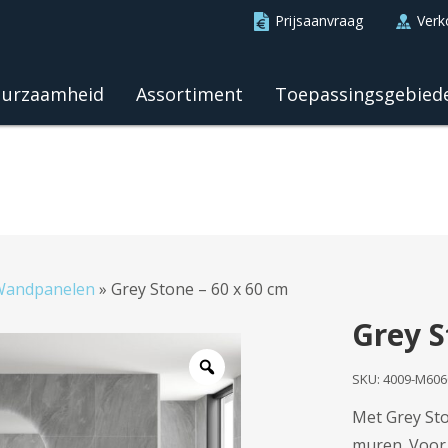
Prijsaanvraag
Verk
urzaamheid
Assortiment
Toepassingsgebied
Wandpanelen
»
Grey Stone – 60 x 60 cm
Grey S
SKU:
4009-M606
Met Grey Sto
muren. Voor 