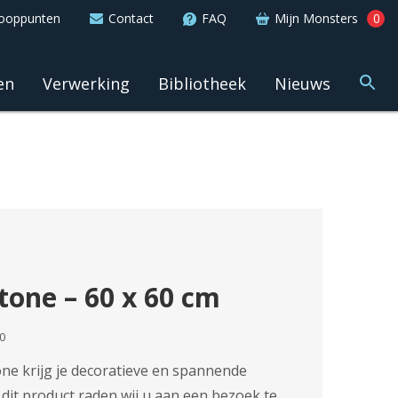
ooppunten
Contact
FAQ
Mijn Monsters
0
en
Verwerking
Bibliotheek
Nieuws
tone – 60 x 60 cm
0
ne krijg je decoratieve en spannende
dit product raden wij u aan een bezoek te