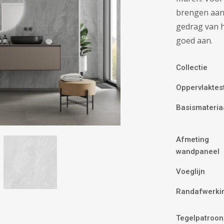
brengen aan 
gedrag van h
goed aan.
Collectie
Oppervlaktes
Basismateria
Afmeting
wandpaneel
Voeglijn
Randafwerki
Tegelpatroon