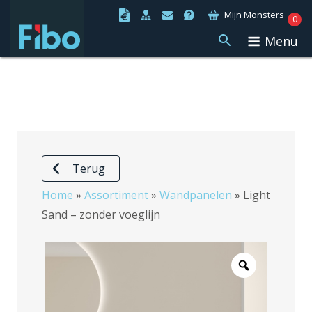
Ga
Mijn Monsters
0
naar
Menu
de
inhoud
Terug
Home
»
Assortiment
»
Wandpanelen
»
Light
Sand – zonder voeglijn