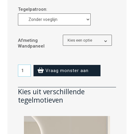
Tegelpatroon
:
Afmeting
Kies een optie
Wandpaneel
Light
Vraag monster aan
Sand
-
Kies uit verschillende
zonder
tegelmotieven
voeglijn
aantal