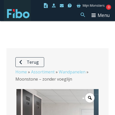
Ga
Mijn Monsters
0
naar
Menu
de
inhoud
Terug
Home
»
Assortiment
»
Wandpanelen
»
Moonstone – zonder voeglijn