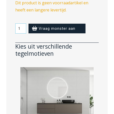
Dit product is geen voorraadartikel en
heeft een langere levertijd.
Moonstone
Vraag monster aan
-
zonder
Kies uit verschillende
voeglijn
tegelmotieven
aantal