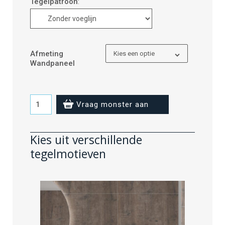
Tegelpatroon
:
Afmeting
Kies een optie
Wandpaneel
Rough
Vraag monster aan
Wood
-
Kies uit verschillende
zonder
tegelmotieven
voeglijn
aantal