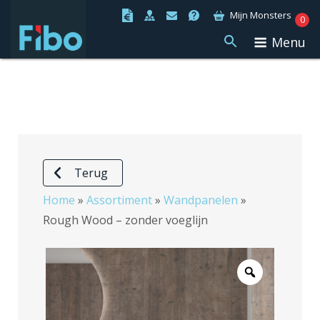
Ga
Mijn Monsters
0
naar
Menu
de
inhoud
Terug
Home
»
Assortiment
»
Wandpanelen
»
Rough Wood – zonder voeglijn