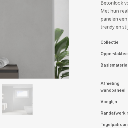
Betonlook vo
Met hun rea
panelen een 
trendy en stij
Collectie
Oppervlaktes
Basismateria
Afmeting
wandpaneel
Voeglijn
Randafwerki
Tegelpatroon