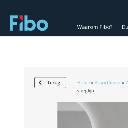
Ga
naar
de
Waarom Fibo?
Du
inhoud
Terug
Home
»
Assortiment
»
voeglijn