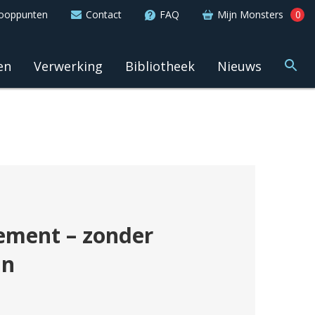
ooppunten
Contact
FAQ
Mijn Monsters
0
en
Verwerking
Bibliotheek
Nieuws
ement – zonder
jn