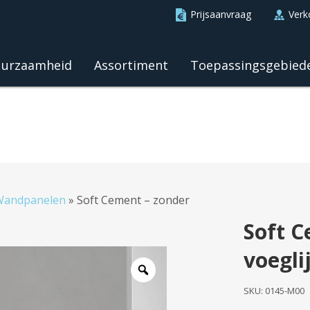
Prijsaanvraag
Verk
urzaamheid
Assortiment
Toepassingsgebied
Wandpanelen
»
Soft Cement – zonder
Soft C
voegli
SKU:
0145-M00