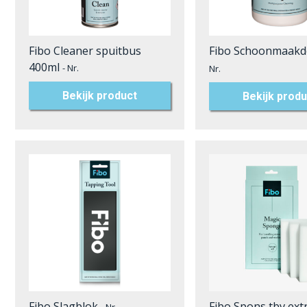
Fibo Cleaner spuitbus
Fibo Schoonmaakd
400ml
- Nr.
Nr.
Bekijk product
Bekijk produ
Fibo Slagblok
Fibo Spons tbv ext