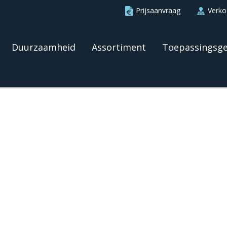
Prijsaanvraag
Verk
Duurzaamheid
Assortiment
Toepassingsg