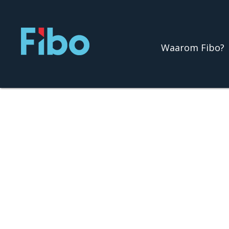
Ga
naar
de
Waarom Fibo?
inhoud