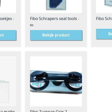
oekjes
Fibo Schrapers seal tools
Fibo Sc
-
-
Nr.
B
ct
Bekijk product
ra matte
Fibo Zuignap Grip 2