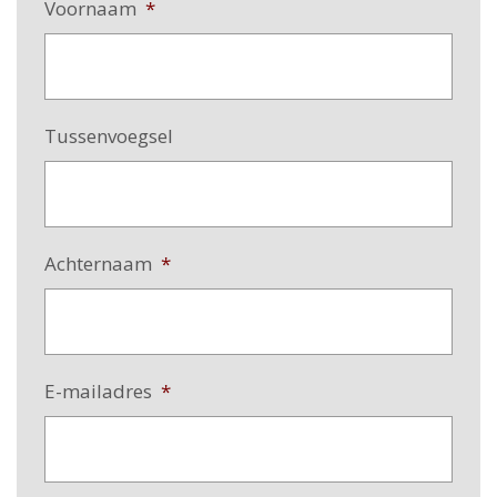
Voornaam
*
Tussenvoegsel
Achternaam
*
E-mailadres
*