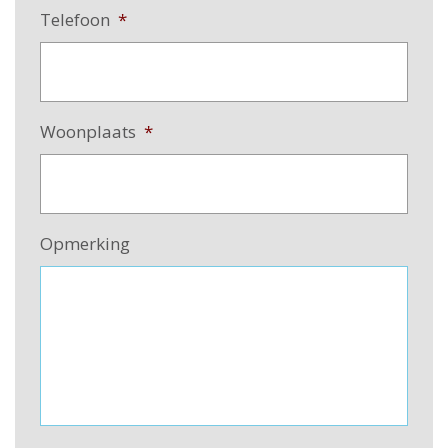
Telefoon
*
Woonplaats
*
Opmerking