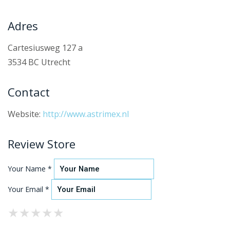
Adres
Cartesiusweg 127 a
3534 BC Utrecht
Contact
Website:
http://www.astrimex.nl
Review Store
Your Name *
Your Email *
★
★
★
★
★
★
★
★
★
★
★
★
★
★
★