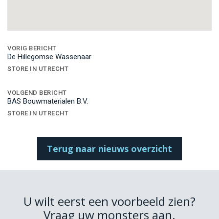
Bericht
navigatie
VORIG BERICHT
De Hillegomse Wassenaar
STORE IN UTRECHT
VOLGEND BERICHT
BAS Bouwmaterialen B.V.
STORE IN UTRECHT
Terug naar nieuws overzicht
U wilt eerst een voorbeeld zien?
Vraag uw monsters aan.