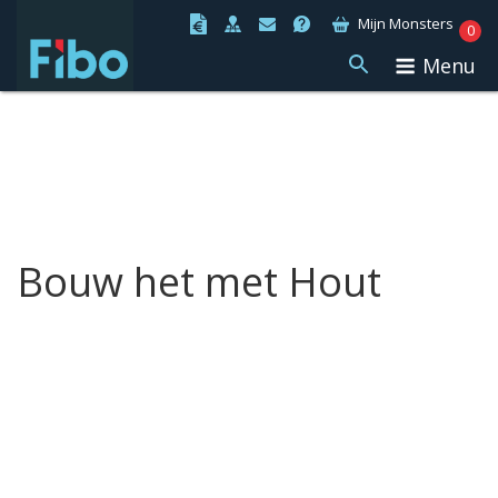
Ga
Mijn Monsters
0
naar
Menu
de
inhoud
Bouw het met Hout