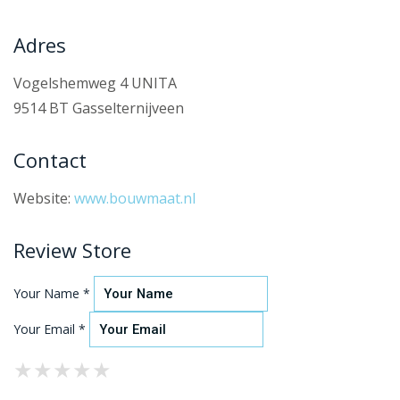
Adres
Vogelshemweg 4 UNITA
9514 BT Gasselternijveen
Contact
Website:
www.bouwmaat.nl
Review Store
Your Name *
Your Email *
★
★
★
★
★
★
★
★
★
★
★
★
★
★
★