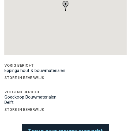
Bericht
navigatie
VORIG BERICHT
Eppinga hout & bouwmaterialen
STORE IN BEVERWIJK
VOLGEND BERICHT
Goedkoop Bouwmaterialen
Delft
STORE IN BEVERWIJK
Terug naar nieuws overzicht