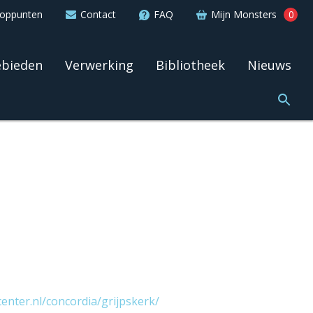
ooppunten
Contact
FAQ
Mijn Monsters
0
ebieden
Verwerking
Bibliotheek
Nieuws
enter.nl/concordia/grijpskerk/