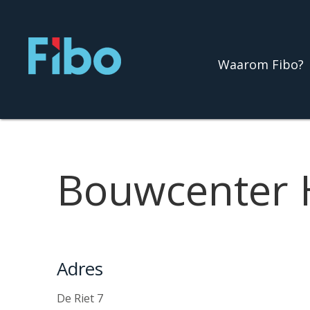
Ga
naar
de
Waarom Fibo?
inhoud
Bouwcenter
Adres
De Riet 7