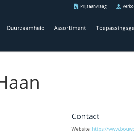
Prijsaanvraag
Verk
Duurzaamheid
Assortiment
Toepassingsg
 Haan
Contact
Website:
https://www.bouwc