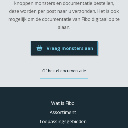
knoppen monsters en documentatie bestellen,
deze worden per post naar u verzonden. Het is ook
mogelijk om de documentatie van Fibo digitaal op te
slaan.
Vraag monsters aan
Of bestel documentatie
Wat is Fibo
Assortiment
Toepassingsgebieden