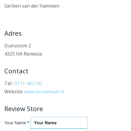
Gerben van der Hammen
Adres
Duinzoom 2
4325 HA Renesse
Contact
Tel.:
0111-462142
Website:
www.bouwmaat.nl
Review Store
Your Name *