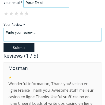
Your Email *
★
★
★
★
★
★
★
★
★
★
★
★
★
★
★
Your Review *
Reviews (1 / 5)
Mosman
★
Wonderful information, Thank you! casino en
ligne France Thank you, Awesome stuff! meilleur
casino en ligne Thanks. Useful stuff. casino en
ligne Cheers! Loads of write ups! casino en ligne