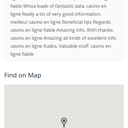
fiable Whoa loads of fantastic data. casino en
ligne Really a lot of very good information.
meilleur casino en ligne Beneficial tips Regards.
casino en ligne fiable Amazing info, With thanks.
casino en ligne Amazing all kinds of excellent info.
casino en ligne Kudos. Valuable stuff. casino en
ligne fiable
Find on Map