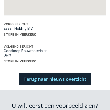
Bericht
navigatie
VORIG BERICHT
Essen Holding B.V.
STORE IN MEERKERK
VOLGEND BERICHT
Goedkoop Bouwmaterialen
Delft
STORE IN MEERKERK
Terug naar nieuws overzicht
U wilt eerst een voorbeeld zien?