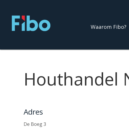
Ga
naar
de
Waarom Fibo?
inhoud
Houthandel
Adres
De Boeg 3