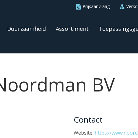
Prijsaanvraag
Verk
Duurzaamheid
Assortiment
Toepassingsg
 Noordman BV
Contact
Website:
https://www.noord