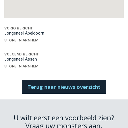
Bericht
navigatie
VORIG BERICHT
Jongeneel Apeldoorn
STORE IN ARNHEM
VOLGEND BERICHT
Jongeneel Assen
STORE IN ARNHEM
Terug naar nieuws overzicht
U wilt eerst een voorbeeld zien?
Vraag uw monsters aan.