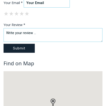
Your Email *
★
★
★
★
★
★
★
★
★
★
★
★
★
★
★
Your Review *
Find on Map