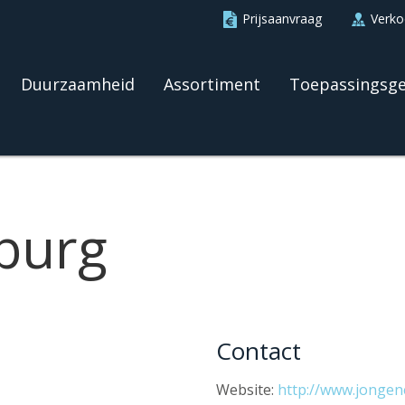
Prijsaanvraag
Verk
Duurzaamheid
Assortiment
Toepassingsg
lburg
Contact
Website:
http://www.jongene