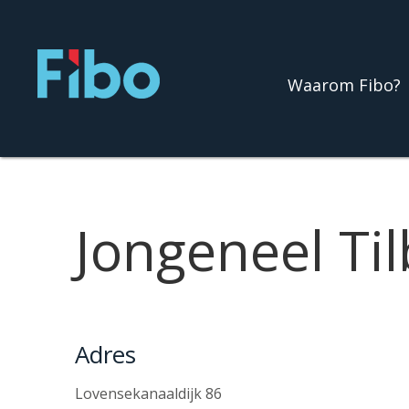
Ga
naar
de
Waarom Fibo?
inhoud
Jongeneel Ti
Adres
Lovensekanaaldijk 86