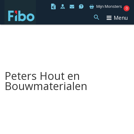
Ga
Mijn Monsters
0
naar
Menu
de
inhoud
Peters Hout en
Bouwmaterialen