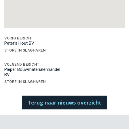
Bericht
navigatie
VORIG BERICHT
Peter’s Hout BV
STORE IN SLAGHAREN
VOLGEND BERICHT
Pieper Bouwmaterialenhandel
BV
STORE IN SLAGHAREN
Terug naar nieuws overzicht