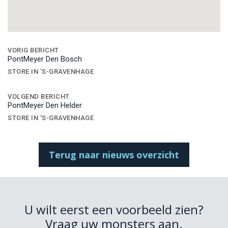
Bericht
navigatie
VORIG BERICHT
PontMeyer Den Bosch
STORE IN 'S-GRAVENHAGE
VOLGEND BERICHT
PontMeyer Den Helder
STORE IN 'S-GRAVENHAGE
Terug naar nieuws overzicht
U wilt eerst een voorbeeld zien?
Vraag uw monsters aan.