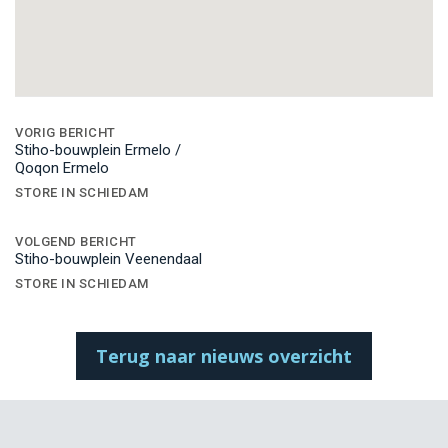
Bericht
navigatie
VORIG BERICHT
Stiho-bouwplein Ermelo /
Qoqon Ermelo
STORE IN SCHIEDAM
VOLGEND BERICHT
Stiho-bouwplein Veenendaal
STORE IN SCHIEDAM
Terug naar nieuws overzicht