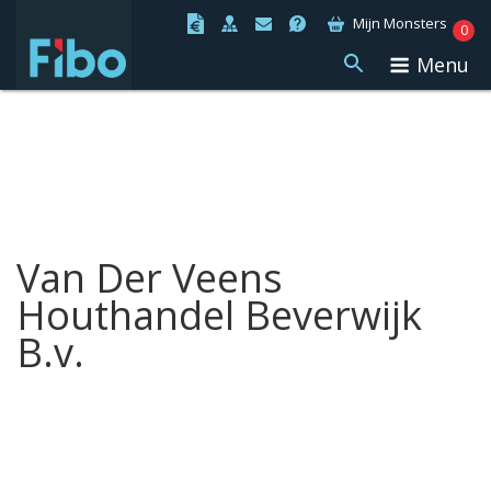
Ga
Mijn Monsters
0
naar
Menu
de
inhoud
Van Der Veens
Houthandel Beverwijk
B.v.