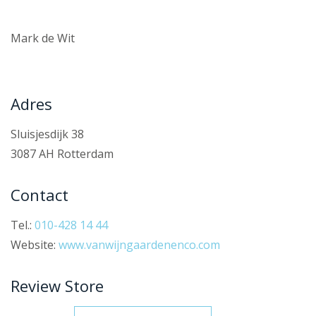
Mark de Wit
Adres
Sluisjesdijk 38
3087 AH Rotterdam
Contact
Tel.:
010-428 14 44
Website:
www.vanwijngaardenenco.com
Review Store