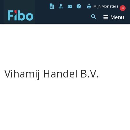
Ga
Mijn Monsters
0
naar
Menu
de
inhoud
Vihamij Handel B.V.