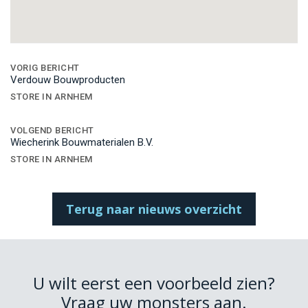
Bericht
navigatie
VORIG BERICHT
Verdouw Bouwproducten
STORE IN ARNHEM
VOLGEND BERICHT
Wiecherink Bouwmaterialen B.V.
STORE IN ARNHEM
Terug naar nieuws overzicht
U wilt eerst een voorbeeld zien?
Vraag uw monsters aan.