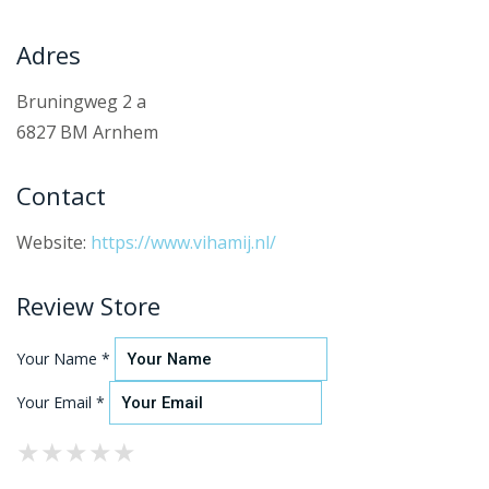
Adres
Bruningweg 2 a
6827 BM Arnhem
Contact
Website:
https://www.vihamij.nl/
Review Store
Your Name *
Your Email *
★
★
★
★
★
★
★
★
★
★
★
★
★
★
★