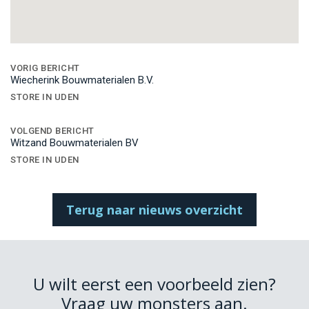
Bericht
navigatie
VORIG BERICHT
Wiecherink Bouwmaterialen B.V.
STORE IN UDEN
VOLGEND BERICHT
Witzand Bouwmaterialen BV
STORE IN UDEN
Terug naar nieuws overzicht
U wilt eerst een voorbeeld zien?
Vraag uw monsters aan.