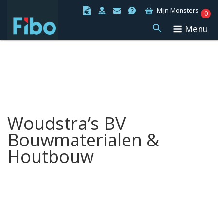
Ga
Mijn Monsters
0
naar
Menu
de
inhoud
Woudstra’s BV
Bouwmaterialen &
Houtbouw