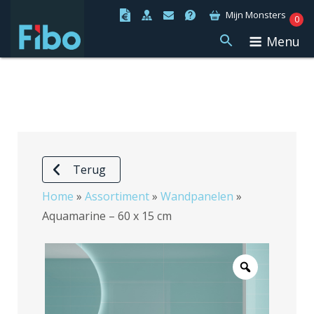
Ga
Mijn Monsters
0
naar
Menu
de
inhoud
Terug
Home
»
Assortiment
»
Wandpanelen
»
Aquamarine – 60 x 15 cm