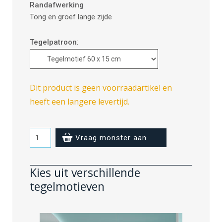
Randafwerking
Tong en groef lange zijde
Tegelpatroon
:
Dit product is geen voorraadartikel en
heeft een langere levertijd.
Aquamarine
Vraag monster aan
-
60
Kies uit verschillende
x
tegelmotieven
15
cm
aantal