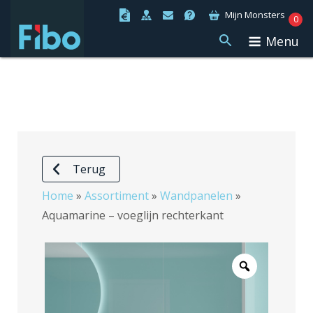
Ga
Mijn Monsters
0
naar
Menu
de
inhoud
Terug
Home
»
Assortiment
»
Wandpanelen
»
Aquamarine – voeglijn rechterkant