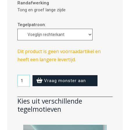
Randafwerking
Tong en groef lange zijde
Tegelpatroon
:
Dit product is geen voorraadartikel en
heeft een langere levertijd.
Aquamarine
Vraag monster aan
-
voeglijn
Kies uit verschillende
rechterkant
tegelmotieven
aantal