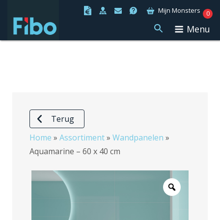
Ga
Mijn Monsters
0
naar
Menu
de
inhoud
Terug
Home
»
Assortiment
»
Wandpanelen
»
Aquamarine – 60 x 40 cm