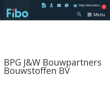
Ga
Mijn Monsters
0
naar
Menu
de
inhoud
BPG J&W Bouwpartners
Bouwstoffen BV