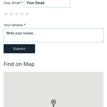
Your Email *
★
★
★
★
★
★
★
★
★
★
★
★
★
★
★
Your Review *
Find on Map